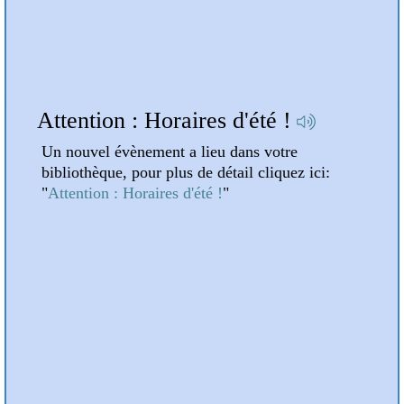
A la une
Attention : Horaires d'été !
Dan
Un nouvel évènement a lieu dans votre
Un n
bibliothèque, pour plus de détail cliquez ici:
bibli
"
Attention : Horaires d'été !
"
"
Dan