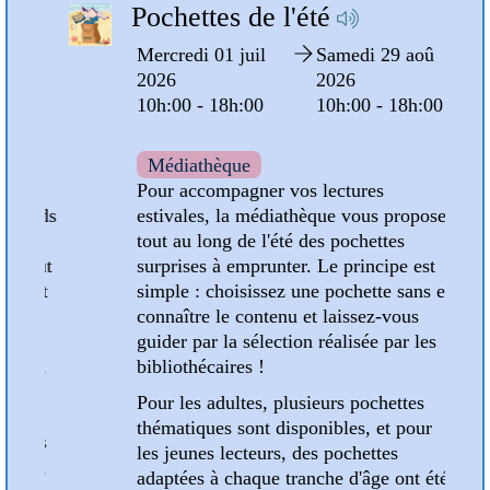
Pochettes de l'été
Da
026
Mercredi 01 juil
Samedi 29 aoû
S
2026
2026
1
10h:00 - 18h:00
10h:00 - 18h:00
s
ion
Médiathèque
D
Pour accompagner vos lectures
de 
rands
estivales, la médiathèque vous propose
vér
es
tout au long de l'été des pochettes
son
 Tout
surprises à emprunter. Le principe est
qui
ront
simple : choisissez une pochette sans en
au 
connaître le contenu et laissez-vous
mis
guider par la sélection réalisée par les
red
ées,
bibliothécaires !
d'a
t
mo
Pour les adultes, plusieurs pochettes
ima
thématiques sont disponibles, et pour
tels
ret
les jeunes lecteurs, des pochettes
'Or,
que
adaptées à chaque tranche d'âge ont été