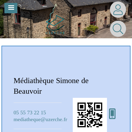
Aller
MENU
au
contenu
principal
Notre Bibliothèque
Médiathèque Simone de
Mé
Beauvoir
Bea
05 55 73 22 15
05 5
mediatheque@uzerche.fr
medi