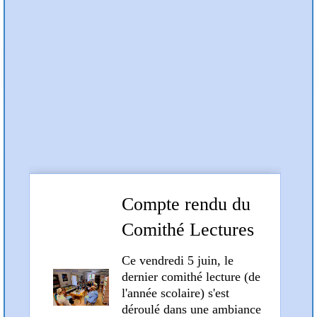
Préc
Suiv
Articles et compte rendus
Compte rendu du
Comithé Lectures
du 5 juin 2026
Ce vendredi 5 juin, le
dernier comithé lecture (de
l'année scolaire) s'est
déroulé dans une ambiance