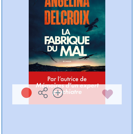
Angélina DELCROIX
Michel Lafon ( 2026
)
Plus d'infos
Préc
Suiv