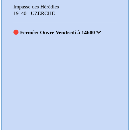
Impasse des Hérédies
Impa
19140 UZERCHE
191
Fermée: Ouvre Vendredi à 14h00
Fe
Nos Animations