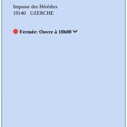
Impasse des Hérédies
Impa
19140 UZERCHE
191
Fermée: Ouvre à 10h00
F
Nos Animations