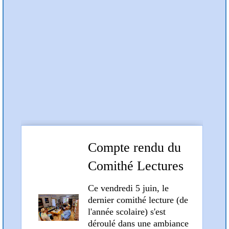
Préc
Suiv
Articles et compte rendus
Compte rendu du
Comithé Lectures
du 5 juin 2026
Ce vendredi 5 juin, le
dernier comithé lecture (de
l'année scolaire) s'est
déroulé dans une ambiance