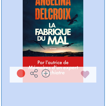
Angélina DELCROIX
Michel Lafon ( 2026
)
Plus d'infos
Préc
Suiv