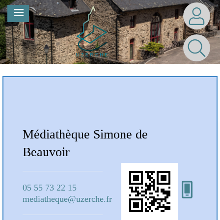
Aller
MENU
au
contenu
principal
Notre Bibliothèque
Médiathèque Simone de
Mé
Beauvoir
Bea
05 55 73 22 15
05 5
mediatheque@uzerche.fr
medi