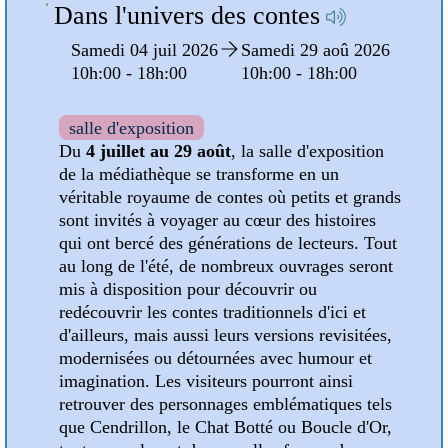
Pochettes de l'été
D
 2026
Mercredi 01 juil
Samedi 29 aoû
0
2026
2026
10h:00 - 18h:00
10h:00 - 18h:00
sition
Médiathèque
Pour accompagner vos lectures
t grands
estivales, la médiathèque vous propose
ires
tout au long de l'été des pochettes
s. Tout
surprises à emprunter. Le principe est
seront
simple : choisissez une pochette sans en
connaître le contenu et laissez-vous
 et
guider par la sélection réalisée par les
sitées,
bibliothécaires !
 et
Pour les adultes, plusieurs pochettes
i
thématiques sont disponibles, et pour
s tels
les jeunes lecteurs, des pochettes
 d'Or,
adaptées à chaque tranche d'âge ont été