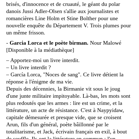
brisés, d'innocence et de cruauté, le géant du polar
danois Jussi Adler-Olsen s'allie aux journalistes et
romancières Line Holm et Stine Bolther pour une
nouvelle enquête du Département V. Trois plumes pour
un même frisson.
-
Garcia Lorca et le poète birman.
Nour Malowé
[Disponible à la médiathèque]
– Apportez-moi un livre interdit.
– Un livre interdit ?
– García Lorca, "Noces de sang". Ce livre détient la
réponse à l'énigme de ma vie.
Depuis des décennies, la Birmanie vit sous le joug
d'une junte militaire impitoyable. Là-bas, les mots sont
plus redoutés que les armes : lire est un crime, et la
littérature, un acte de résistance. C'est à Naypyidaw,
capitale démesurée et presque vide, que se croisent
Arun, fils d'un général, poète bâillonné par le
totalitarisme, et Jack, écrivain français en exil, à bout
de souffle. Ils ont la littérature en commun : l'un