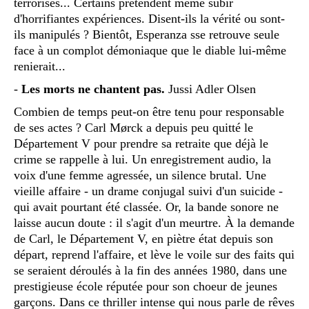
terrorisés... Certains prétendent même subir
d'horrifiantes expériences. Disent-ils la vérité ou sont-
ils manipulés ? Bientôt, Esperanza sse retrouve seule
face à un complot démoniaque que le diable lui-même
renierait...
-
Les morts ne chantent pas.
Jussi Adler Olsen
Combien de temps peut-on être tenu pour responsable
de ses actes ? Carl Mørck a depuis peu quitté le
Département V pour prendre sa retraite que déjà le
crime se rappelle à lui. Un enregistrement audio, la
voix d'une femme agressée, un silence brutal. Une
vieille affaire - un drame conjugal suivi d'un suicide -
qui avait pourtant été classée. Or, la bande sonore ne
laisse aucun doute : il s'agit d'un meurtre. À la demande
de Carl, le Département V, en piètre état depuis son
départ, reprend l'affaire, et lève le voile sur des faits qui
se seraient déroulés à la fin des années 1980, dans une
prestigieuse école réputée pour son choeur de jeunes
garçons. Dans ce thriller intense qui nous parle de rêves