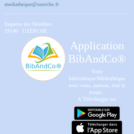
mediatheque@uzerche.fr
Impasse des Hérédies
19140 UZERCHE
Application
BibAndCo®
Votre
bibliothèque/Médiathèque
avec vous, partout, tout le
temps .
A Télécharger sur