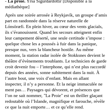
-
La proie.
Yrsa Sigurdardottir [Disponible à la
médiathèque]
Après une soirée arrosée à Reykjavík, un groupe d’amis
part en randonnée dans la réserve naturelle de
Lónsöræfi. En plein hiver, au cœur des vents glacials,
ils s’évanouissent. Quand les secours atteignent enfin
leur campement déserté, une seule certitude s’impose :
quelque chose les a poussés à fuir dans la panique,
presque nus, vers la blancheur hostile. Au même
moment, la station radar isolée de Stokksnes devient le
théâtre d’évènements troublants. Le technicien de garde
croit devenir fou – l’interphone, qui n’est plus raccordé
depuis des années, sonne subitement dans la nuit. À
l’autre bout, une voix d’enfant. Mais en allant
inspecter, il n’y a personne. Et la neige immaculée ne
ment pas… Paysages qui dévorent, et présences que
l’on ne sait nommer, "La Proie" est un thriller glaçant
redoutable où l’Islande, magnifique et farouche, révèle
ce que la nuit emporte… et ce qu’elle rend.