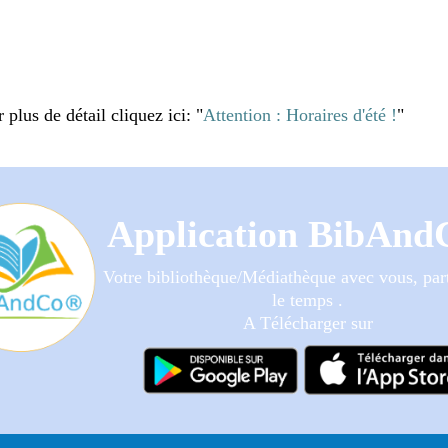
plus de détail cliquez ici: "
Attention : Horaires d'été !
"
Application BibAn
Votre bibliothèque/Médiathèque avec vous, part
le temps .
A Télécharger sur