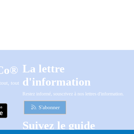
La lettre
dCo®
d'information
out, tout
Restez informé, souscrivez à nos lettres d'information.
S'abonner
Suivez le guide