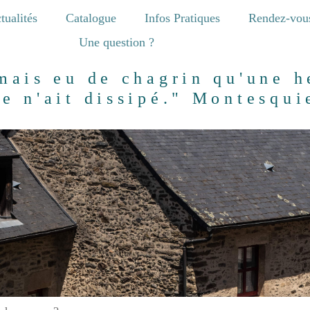
tualités
Catalogue
Infos Pratiques
Rendez-vou
Une question ?
amais eu de chagrin qu'une h
re n'ait dissipé." Montesqui