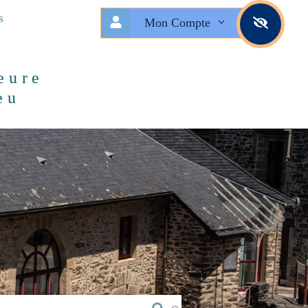
s
Mon Compte
eure
eu