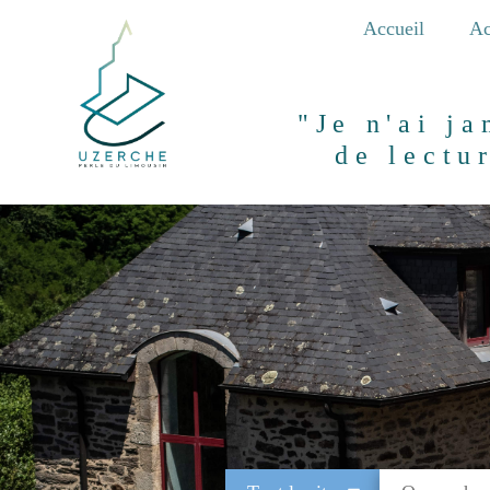
Aller
Accueil
Ac
au
contenu
principal
"Je n'ai j
de lectu