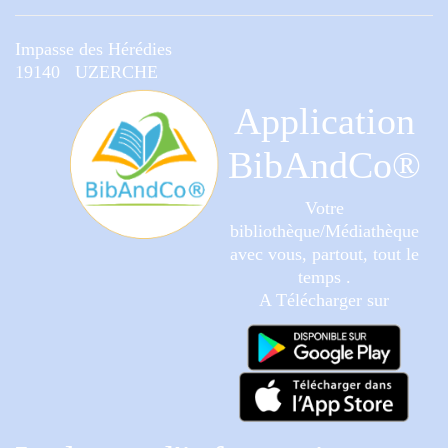
Impasse des Hérédies
19140 UZERCHE
Application
BibAndCo®
Votre
bibliothèque/Médiathèque
avec vous, partout, tout le
temps .
A Télécharger sur