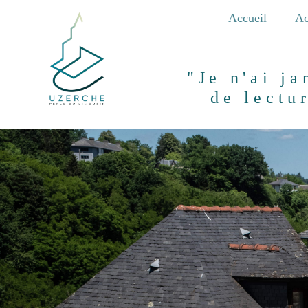
Aller
Accueil
Ac
au
contenu
principal
"Je n'ai j
de lectu