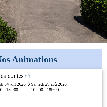
os Animations
Pochettes de l'été
 Beauvoir
Médiathèq
Mercredi 01 juil 2026
Samedi 29
10h:00 - 18h:00
10h:00 - 1
05 55 73 22 1
mediatheque@u
Médiathèque