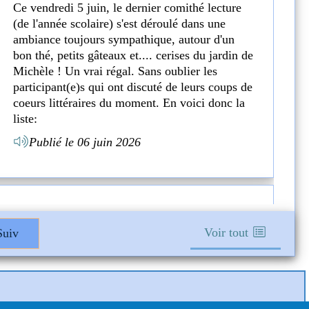
Ce vendredi 5 juin, le dernier comithé lecture
(de l'année scolaire) s'est déroulé dans une
ambiance toujours sympathique, autour d'un
bon thé, petits gâteaux et.... cerises du jardin de
Michèle ! Un vrai régal. Sans oublier les
participant(e)s qui ont discuté de leurs coups de
coeurs littéraires du moment. En voici donc la
liste:
- La maison vide. Laurent Mauviginer. Proposé
Publié le 06 juin 2026
par Isabelle (dispo à la médiathèque)
"En 1976, mon père a rouvert la maison qu’il
avait reçue de sa mère, restée fermée pendant
vingt ans. À l’intérieur : un piano, une
Comithé lecture du vendredi 15
commode au marbre ébréché, une Légion
Voir tout
uiv
mai
d’honneur, des photographies sur lesquelles un
Ce vendredi, de nombreux partcipants étaient
visage a été découpé aux ciseaux. Une maison
réunis à la médiathèque autour d'un bon thé et
peuplée de récits, où se croisent deux guerres
petits gâteaux pour partager leurs coups de
mondiales, la vie rurale de la première moitié
coeur littéraires, ou tout simplement pour venir
du vingtième siècle, mais aussi Marguerite, ma