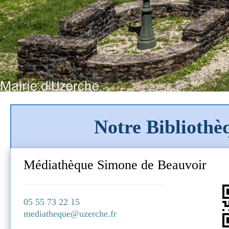
Notre Bibliothè
Dans l'univ
Médiathèque Simone de Beauvoir
il 2026
Samedi 29 aoû 2026
0
10h:00 - 18h:00
05 55 73 22 15
mediatheque@uzerche.fr
salle d'exposit