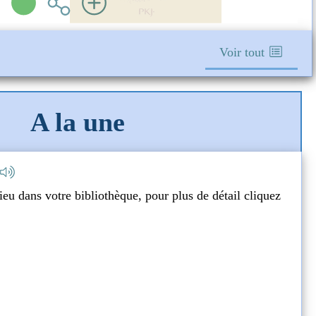
Voir tout
A la une
aires d'été !
D
Livre
Adulte
es comme il faut
 lieu dans votre bibliothèque, pour plus de détail cliquez
U
res d'été !
"
i
ROMAN
Nadia DAAM
conaclaste ( Paris - 2026 )
Plus d'infos