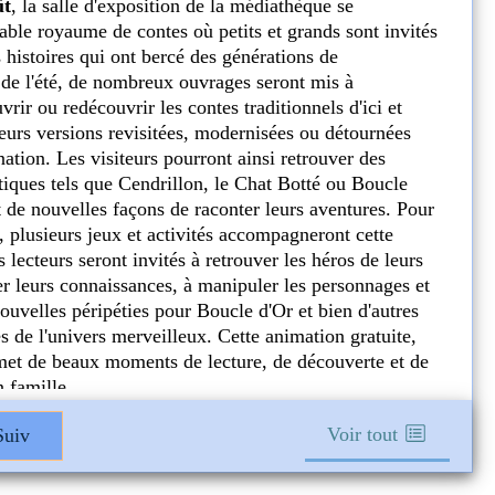
Pour accompagner vos lectures estivales, la m
propose tout au long de l'été des pochettes surp
Impasse des H
emprunter. Le principe est simple : choisissez
19140 UZE
en connaître le contenu et laissez-vous guider p
réalisée par les bibliothécaires !
4h00
Fermée: Ou
Pour les adultes, plusieurs pochettes thématiqu
et pour les jeunes lecteurs, des pochettes adap
tranche d'âge ont été préparées afin de faire le p
de découvertes pendant les vacances.
Cette formule ludique est l'occasion de sortir 
lecture, de découvrir de nouveaux auteurs et de
surprendre par des ouvrages soigneusement cho
Alors, cet été, osez l'inattendu et repartez ave
surprise ! Les pochettes sont disponibles à l'em
médiathèque du début à la fin de l'été, dans la 
disponibles.
Voir tout
uiv