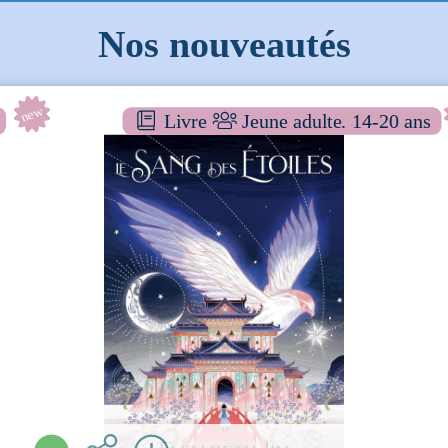
Nos nouveautés
new
Livre
Jeune adulte. 14-20 ans
Le sang des étoiles [1]
ROMAN YA
Elizabeth LIM
Rageot ( Paris - 2025 )
Plus d'infos