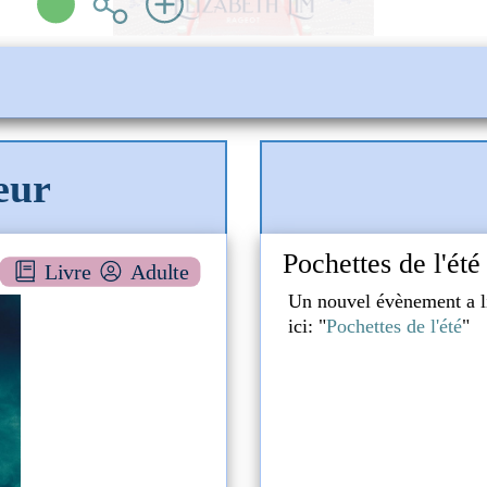
eur
Attention : Hor
Livre
Adulte
Des fill
liothèque, pour plus de détail cliquez
Un nouvel évènement a
ici: "
Attention : Horai
IER
6 )
L'i