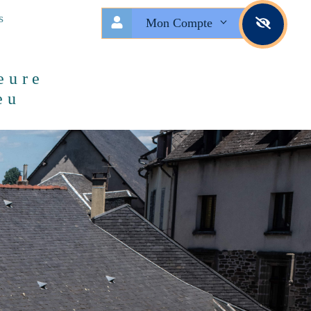
s
Mon Compte
eure
eu