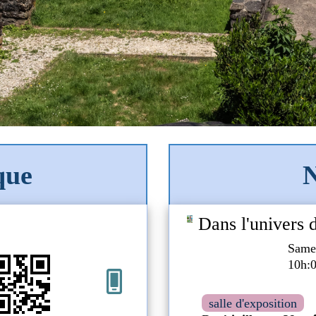
que
N
ers des contes
Médiathèque Simone de
Samedi 04 juil 2026
Samedi 29 aoû 2026
10h:00 - 18h:00
10h:00 - 18h:00
05 55 73 22 15
mediatheque@uzerche.fr
ion