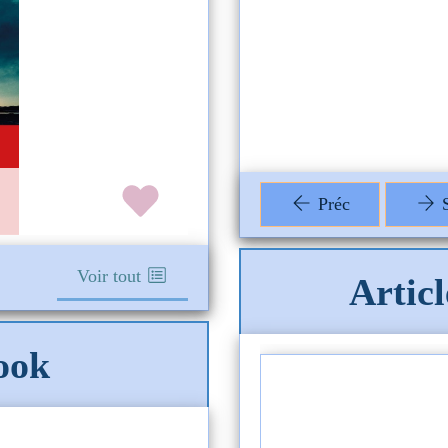
Préc
S
Voir tout
Artic
ook
ture du vendredi 3