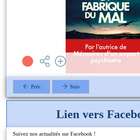
Préc
Suiv
Lien vers Faceb
Comithé lec
Suivez nos actualités sur Facebook !
octobre
ituels et