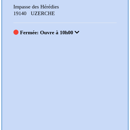
Impasse des Hérédies
Impa
19140 UZERCHE
191
Fermée: Ouvre à 10h00
F
Nos Animations