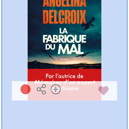
Angélina DELCROIX
Michel Lafon ( 2026
)
Plus d'infos
Préc
Suiv