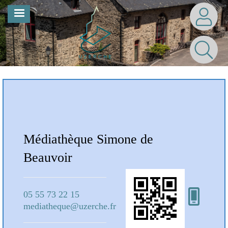
Aller
MENU
au
contenu
principal
Notre Bibliothèque
Médiathèque Simone de
Mé
Beauvoir
Bea
05 55 73 22 15
05 5
mediatheque@uzerche.fr
medi