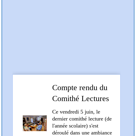
Préc
Suiv
Articles et compte rendus
Compte rendu du
Comithé Lectures
du 5 juin 2026
Ce vendredi 5 juin, le
dernier comithé lecture (de
l'année scolaire) s'est
déroulé dans une ambiance