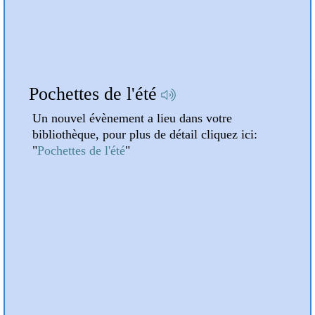
A la une
Pochettes de l'été
Atte
Un nouvel évènement a lieu dans votre
Un n
bibliothèque, pour plus de détail cliquez ici:
bibli
"
Pochettes de l'été
"
"
Atte