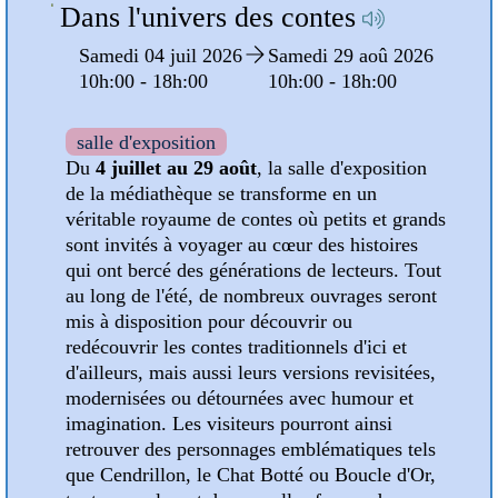
Dans l'univers des contes
oû
Samedi 04 juil 2026
Samedi 29 aoû 2026
10h:00 - 18h:00
10h:00 - 18h:00
:00
salle d'exposition
Du
4 juillet au 29 août
, la salle d'exposition
de la médiathèque se transforme en un
pose
véritable royaume de contes où petits et grands
sont invités à voyager au cœur des histoires
est
qui ont bercé des générations de lecteurs. Tout
ns en
au long de l'été, de nombreux ouvrages seront
mis à disposition pour découvrir ou
les
redécouvrir les contes traditionnels d'ici et
d'ailleurs, mais aussi leurs versions revisitées,
modernisées ou détournées avec humour et
s
imagination. Les visiteurs pourront ainsi
ur
retrouver des personnages emblématiques tels
que Cendrillon, le Chat Botté ou Boucle d'Or,
 été