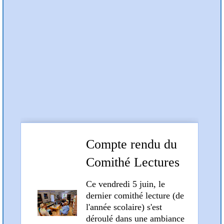
Préc
Suiv
Articles et compte rendus
Compte rendu du
Comithé Lectures
du 5 juin 2026
Ce vendredi 5 juin, le
dernier comithé lecture (de
l'année scolaire) s'est
déroulé dans une ambiance