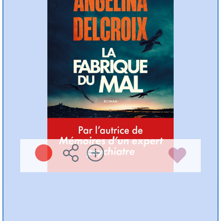
Angélina DELCROIX
Michel Lafon ( 2026
)
Plus d'infos
Préc
Suiv