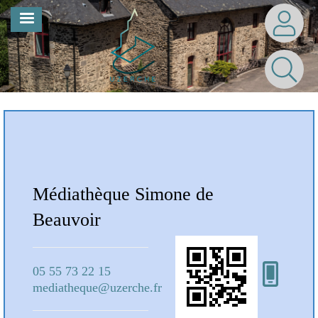
Aller
MENU
au
contenu
principal
Notre Bibliothèque
Médiathèque Simone de
Mé
Beauvoir
Bea
05 55 73 22 15
05 5
mediatheque@uzerche.fr
medi