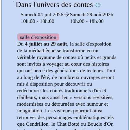
Dans l'univers des contes
oû
Samedi 04 juil 2026
Samedi 29 aoû 2026
10h:00 - 18h:00
10h:00 - 18h:00
:00
salle d'exposition
Du
4 juillet au 29 août
, la salle d'exposition
de la médiathèque se transforme en un
pose
véritable royaume de contes où petits et grands
sont invités à voyager au cœur des histoires
est
qui ont bercé des générations de lecteurs. Tout
ns en
au long de l'été, de nombreux ouvrages seront
mis à disposition pour découvrir ou
les
redécouvrir les contes traditionnels d'ici et
d'ailleurs, mais aussi leurs versions revisitées,
modernisées ou détournées avec humour et
s
imagination. Les visiteurs pourront ainsi
ur
retrouver des personnages emblématiques tels
que Cendrillon, le Chat Botté ou Boucle d'Or,
 été