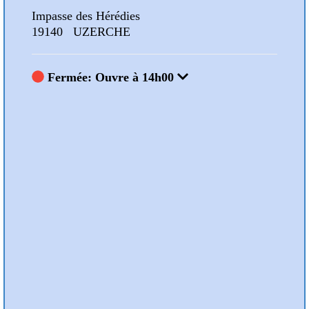
Impasse des Hérédies
Impa
19140 UZERCHE
191
Fermée: Ouvre à 14h00
F
Nos Animations