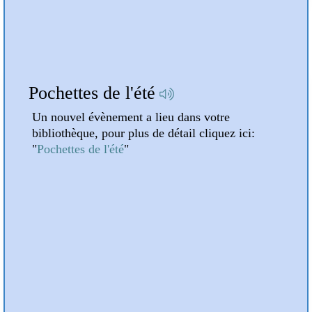
A la une
Pochettes de l'été
Atte
Un nouvel évènement a lieu dans votre
Un n
bibliothèque, pour plus de détail cliquez ici:
bibli
"
Pochettes de l'été
"
"
Atte