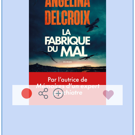
Angélina DELCROIX
Michel Lafon ( 2026
)
Plus d'infos
Préc
Suiv