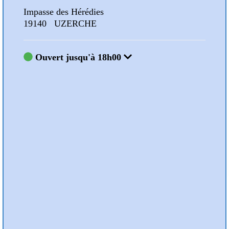
Impasse des Hérédies
Impa
19140 UZERCHE
191
Ouvert jusqu'à 18h00
Ou
Nos Animations