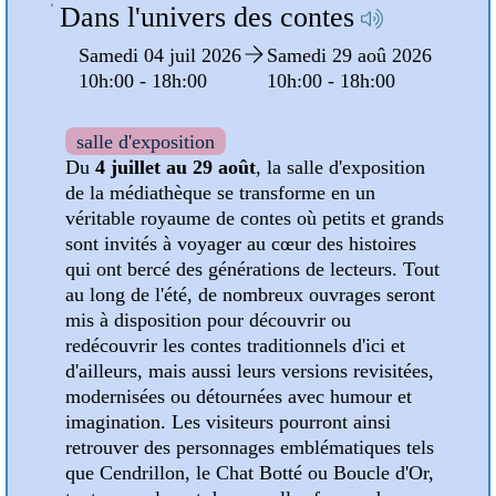
Dans l'univers des contes
oû
Samedi 04 juil 2026
Samedi 29 aoû 2026
10h:00 - 18h:00
10h:00 - 18h:00
:00
salle d'exposition
Du
4 juillet au 29 août
, la salle d'exposition
de la médiathèque se transforme en un
pose
véritable royaume de contes où petits et grands
sont invités à voyager au cœur des histoires
est
qui ont bercé des générations de lecteurs. Tout
ns en
au long de l'été, de nombreux ouvrages seront
mis à disposition pour découvrir ou
les
redécouvrir les contes traditionnels d'ici et
d'ailleurs, mais aussi leurs versions revisitées,
modernisées ou détournées avec humour et
s
imagination. Les visiteurs pourront ainsi
ur
retrouver des personnages emblématiques tels
que Cendrillon, le Chat Botté ou Boucle d'Or,
 été