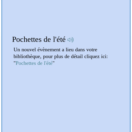
A la une
Pochettes de l'été
Atte
Un nouvel évènement a lieu dans votre
Un n
bibliothèque, pour plus de détail cliquez ici:
bibli
"
Pochettes de l'été
"
"
Atte