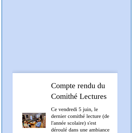
Préc
Suiv
Articles et compte rendus
Compte rendu du
Comithé Lectures
du 5 juin 2026
Ce vendredi 5 juin, le
dernier comithé lecture (de
l'année scolaire) s'est
déroulé dans une ambiance