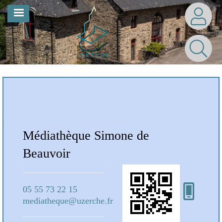
Aller
MENU
au
contenu
principal
Notre Bibliothèque
Médiathèque Simone de
Mé
Beauvoir
Bea
05 55 73 22 15
05 5
mediatheque@uzerche.fr
medi