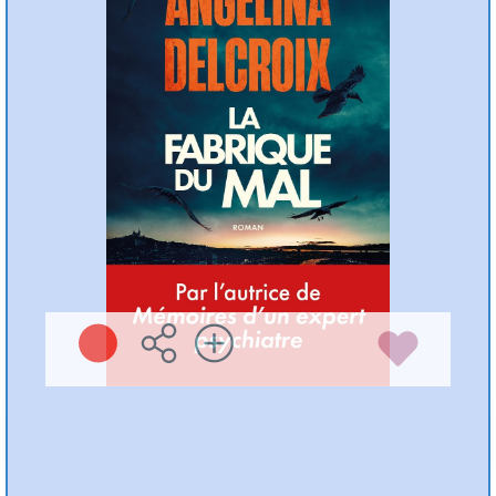
Angélina DELCROIX
Michel Lafon ( 2026
)
Plus d'infos
Préc
Suiv