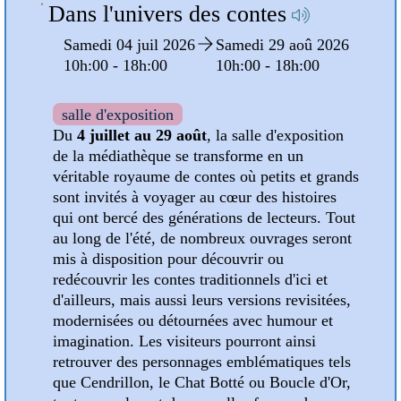
Pochettes de l'été
Da
026
Mercredi 01 juil
Samedi 29 aoû
S
2026
2026
1
10h:00 - 18h:00
10h:00 - 18h:00
s
ion
Médiathèque
D
Pour accompagner vos lectures
de 
rands
estivales, la médiathèque vous propose
vér
es
tout au long de l'été des pochettes
son
 Tout
surprises à emprunter. Le principe est
qui
ront
simple : choisissez une pochette sans en
au 
connaître le contenu et laissez-vous
mis
guider par la sélection réalisée par les
red
ées,
bibliothécaires !
d'a
t
mo
Pour les adultes, plusieurs pochettes
ima
thématiques sont disponibles, et pour
tels
ret
les jeunes lecteurs, des pochettes
'Or,
que
adaptées à chaque tranche d'âge ont été