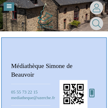
Aller
MENU
au
contenu
principal
Notre Bibliothèque
Médiathèque Simone de
Mé
Beauvoir
Bea
05 55 73 22 15
05 5
mediatheque@uzerche.fr
medi