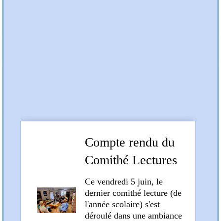
Préc
Suiv
Articles et compte rendus
Compte rendu du
Comithé Lectures
du 5 juin 2026
Ce vendredi 5 juin, le
dernier comithé lecture (de
l'année scolaire) s'est
déroulé dans une ambiance