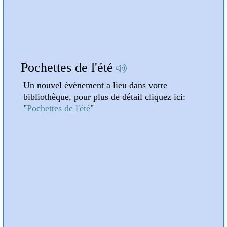
A la une
Attention : Horaires d'été !
Dan
Un nouvel évènement a lieu dans votre
Un n
:
bibliothèque, pour plus de détail cliquez ici:
bibl
"
Attention : Horaires d'été !
"
"
Dan