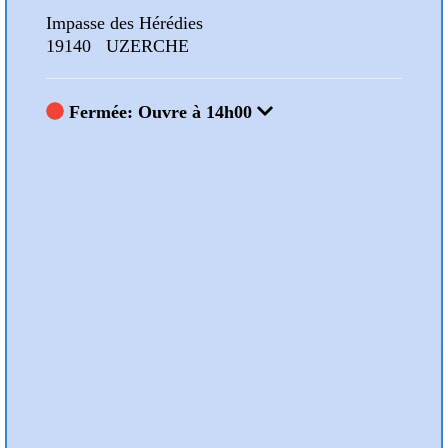
Impasse des Hérédies
Impa
19140 UZERCHE
191
Fermée: Ouvre à 14h00
F
Nos Animations