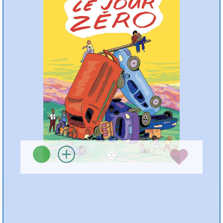
Hadrien KLENT
Le Tripode ( [Paris] -
2026 )
Préc
Suiv