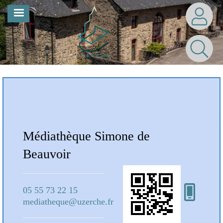
Aller
MENU
au
contenu
principal
Notre Bibliothèque
Médiathèque Simone de
Mé
Beauvoir
Bea
05 55 73 22 15
05 5
mediatheque@uzerche.fr
medi