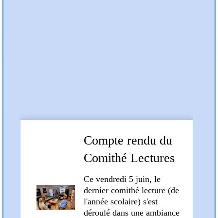
Préc
Suiv
Articles et compte rendus
Compte rendu du
Comithé Lectures
du 5 juin 2026
Ce vendredi 5 juin, le
dernier comithé lecture (de
l'année scolaire) s'est
déroulé dans une ambiance