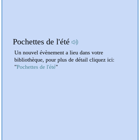
A la une
Pochettes de l'été
Atte
Un nouvel évènement a lieu dans votre
Un n
bibliothèque, pour plus de détail cliquez ici:
bibli
"
Pochettes de l'été
"
"
Atte