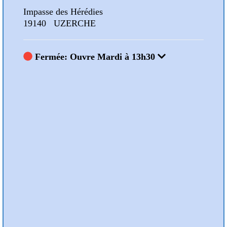
Impasse des Hérédies
Impa
19140 UZERCHE
191
Fermée: Ouvre Mardi à 13h30
F
Nos Animations