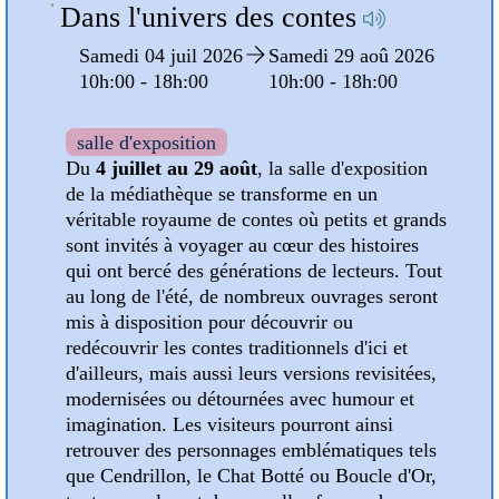
Dans l'univers des contes
oû
Samedi 04 juil 2026
Samedi 29 aoû 2026
10h:00 - 18h:00
10h:00 - 18h:00
:00
salle d'exposition
Du
4 juillet au 29 août
, la salle d'exposition
de la médiathèque se transforme en un
pose
véritable royaume de contes où petits et grands
sont invités à voyager au cœur des histoires
est
qui ont bercé des générations de lecteurs. Tout
ns en
au long de l'été, de nombreux ouvrages seront
mis à disposition pour découvrir ou
les
redécouvrir les contes traditionnels d'ici et
d'ailleurs, mais aussi leurs versions revisitées,
modernisées ou détournées avec humour et
s
imagination. Les visiteurs pourront ainsi
ur
retrouver des personnages emblématiques tels
que Cendrillon, le Chat Botté ou Boucle d'Or,
 été