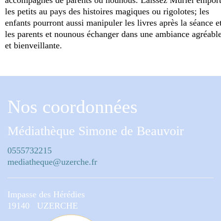
accompagnés de parents ou nounous. Laissez Muriel emport
les petits au pays des histoires magiques ou rigolotes; les
enfants pourront aussi manipuler les livres après la séance e
les parents et nounous échanger dans une ambiance agréabl
et bienveillante.
Nos coordonnées
Médiathèque Simone de Beauvoir
0555732215
mediatheque@uzerche.fr
Impasse des Hérédies
19140 UZERCHE