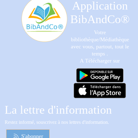
Application
BibAndCo®
Votre
bibliothèque/Médiathèque
avec vous, partout, tout le
temps .
A Télécharger sur
La lettre d'information
Restez informé, souscrivez à nos lettres d'information.
S'abonner