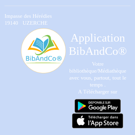
Impasse des Hérédies
19140 UZERCHE
Application
BibAndCo®
Votre
bibliothèque/Médiathèque
avec vous, partout, tout le
temps .
A Télécharger sur