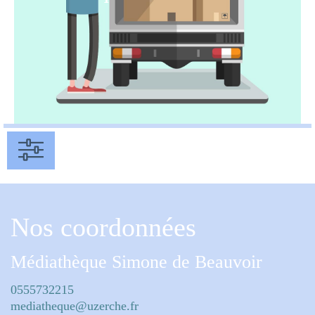
Nos coordonnées
Médiathèque Simone de Beauvoir
0555732215
mediatheque@uzerche.fr