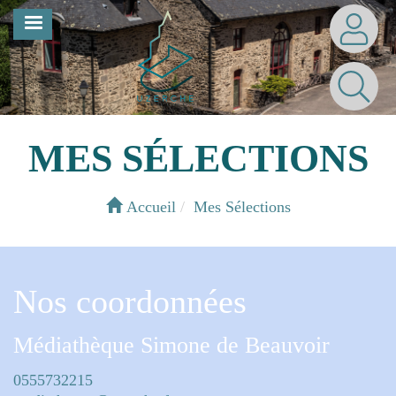
Aller
MENU
au
contenu
principal
MES SÉLECTIONS
Accueil
Mes Sélections
Nos coordonnées
Médiathèque Simone de Beauvoir
0555732215