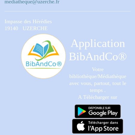
mediatheque@uzerche.fr
Impasse des Hérédies
19140 UZERCHE
Application
BibAndCo®
Votre
bibliothèque/Médiathèque
avec vous, partout, tout le
temps .
A Télécharger sur