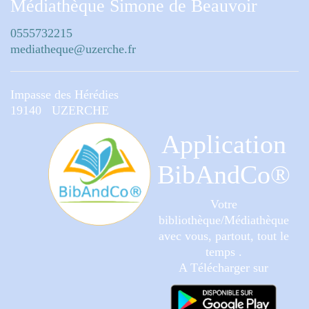
Médiathèque Simone de Beauvoir
0555732215
mediatheque@uzerche.fr
Impasse des Hérédies
19140 UZERCHE
Application
BibAndCo®
Votre
bibliothèque/Médiathèque
avec vous, partout, tout le
temps .
A Télécharger sur