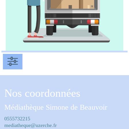
Nos coordonnées
Médiathèque Simone de Beauvoir
0555732215
mediatheque@uzerche.fr