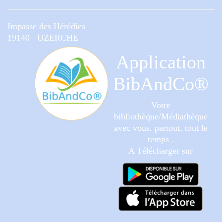
Impasse des Hérédies
19140 UZERCHE
Application
BibAndCo®
Votre
bibliothèque/Médiathèque
avec vous, partout, tout le
temps .
A Télécharger sur