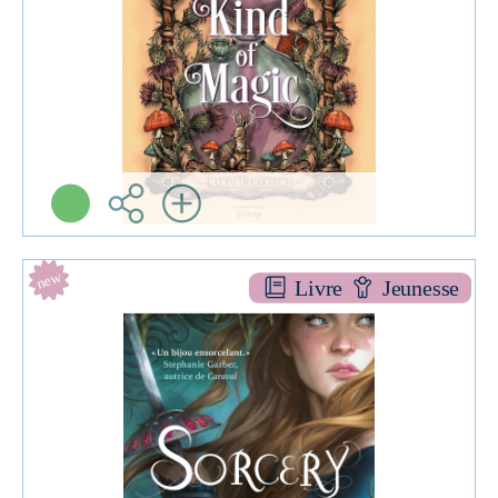
Plus d'infos
new
Livre
Jeunesse
Sorcery of thorns [1]
ROMAN YA
Margaret ROGERSON
Castelmore ( Paris -
2020 )
Informations: