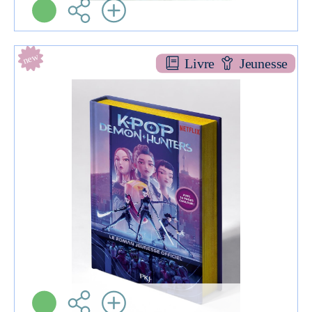
new
Livre
Jeunesse
Kpop demon hunters
ROMAN JEU
Jessica YOON
Pocket Jeunesse ( Paris -
2026 )
Informations:
Plus d'infos