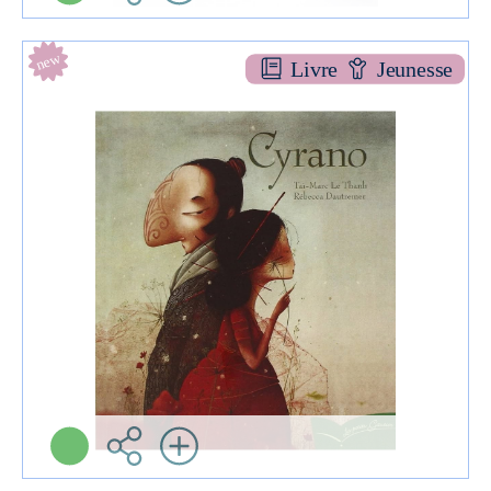
new
Livre
Jeunesse
Cyrano
CONTES
Taï-Marc LE THANH
Gautier-Languereau (
Vanves - 2020 )
Informations:
Plus d'infos