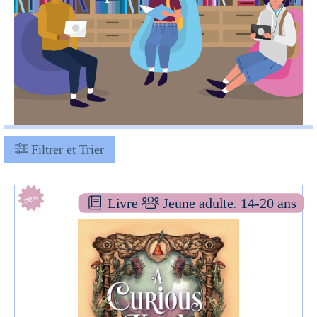
Filtrer et Trier
Pagination
new
Livre
Jeune adulte. 14-20 ans
A curious kind of magic
ROMAN YA
Mara RUTHERFORD
La martinière fictions (
Paris - 2025 )
Informations: