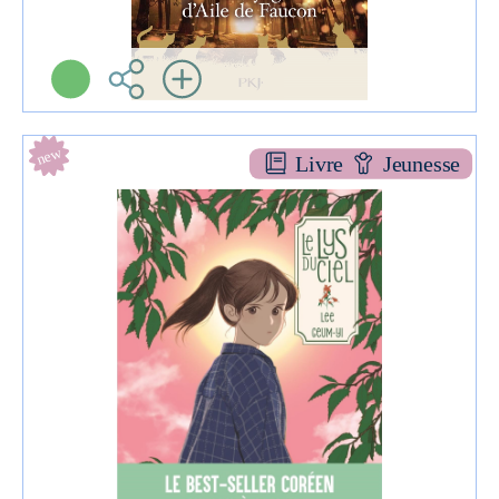
new
Livre
Jeunesse
Le lys du ciel
ROMAN JEU
Lee GEUMYI
Albin Michel ( Paris -
2025 )
Informations:
Plus d'infos