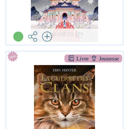
new
Livre
Jeunesse
L' ombre de cœur de tigre [hs 10]
ROMAN JEU
Erin HUNTER
Pocket jeunesse-PKJ (
Paris - 2023 )
Informations:
Plus d'infos