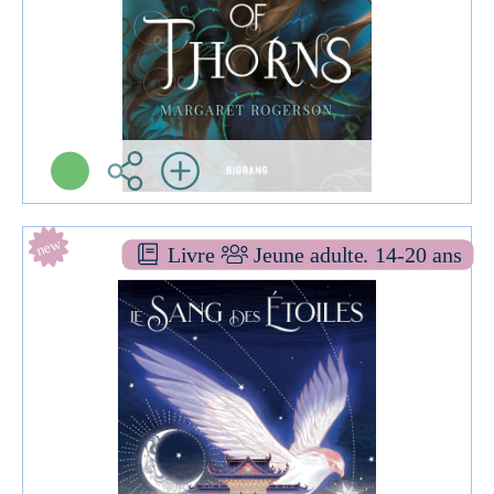
Plus d'infos
new
Livre
Jeune adulte. 14-20 ans
Le sang des étoiles [1]
ROMAN YA
Elizabeth LIM
Rageot ( Paris - 2025 )
Informations:
Plus d'infos