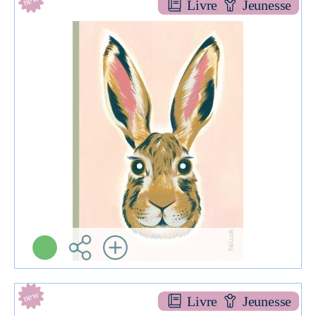
Livre
Jeunesse
Qui voit là ?
ALBUMS
Caroline GAMON
Hélium ( 2025 )
Informations:
Plus d'infos
new
Livre
Jeunesse
Ada, fille de monte-cristo [1]