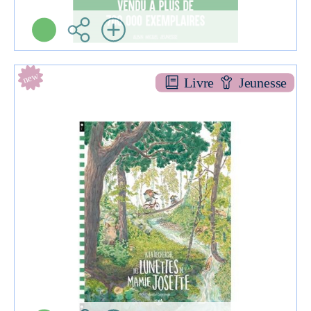
new
Livre
Jeunesse
À la recherche des lunettes de mamie josette
ALBUMS
Juliette LAGRANGE
Little Urban ( Paris -
2026 )
Informations:
Plus d'infos