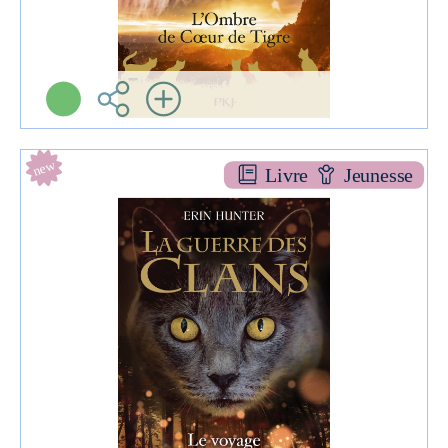
new
Livre
Jeunesse
Le voyage d'aile de faucon [hs 9]
ROMAN JEU
Erin HUNTER
Pocket jeunesse-PKJ (
Paris - 2022 )
Informations:
Plus d'infos