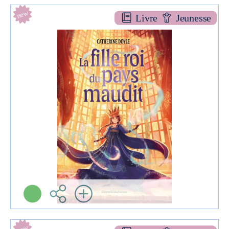
new
Livre
Jeunesse
La fille roi du pays maudit
ROMAN JEU
Catherine DOYLE
Bayard jeunesse (
Montrouge - 2025 )
Informations:
Plus d'infos
new