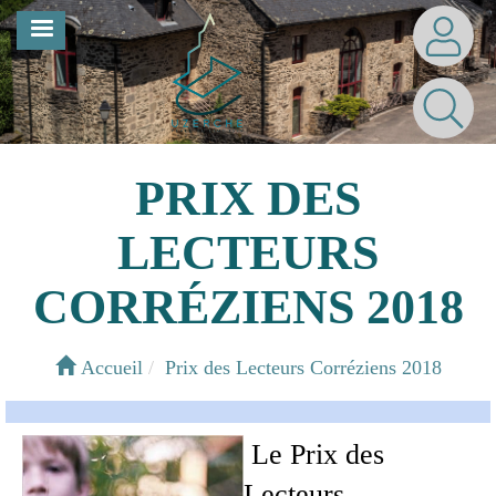
Aller
MENU
au
contenu
principal
PRIX DES
LECTEURS
CORRÉZIENS 2018
Accueil
Prix des Lecteurs Corréziens 2018
Le Prix des
Lecteurs