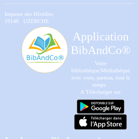
Impasse des Hérédies
19140 UZERCHE
Application
BibAndCo®
Votre
bibliothèque/Médiathèque
avec vous, partout, tout le
temps .
A Télécharger sur