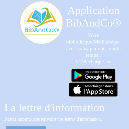
Application
BibAndCo®
Votre
bibliothèque/Médiathèque
avec vous, partout, tout le
temps .
A Télécharger sur
La lettre d'information
Restez informé, souscrivez à nos lettres d'information.